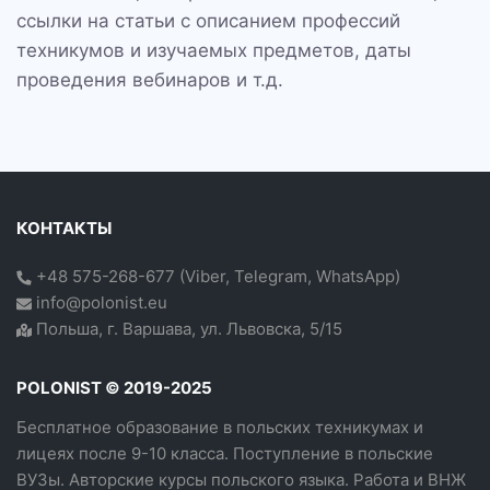
ссылки на статьи с описанием профессий
техникумов и изучаемых предметов, даты
проведения вебинаров и т.д.
КОНТАКТЫ
+48 575-268-677
(
Viber
,
Telegram
,
WhatsApp
)
info@polonist.eu
Польша, г. Варшава, ул. Львовска, 5/15
POLONIST © 2019-2025
Бесплатное образование в польских техникумах и
лицеях после 9-10 класса. Поступление в польские
ВУЗы. Авторские курсы польского языка. Работа и ВНЖ